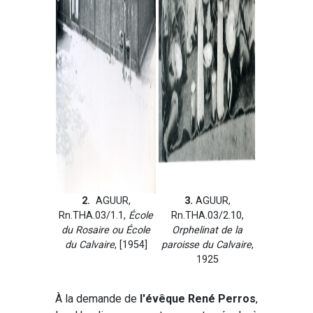
2.
AGUUR,
3.
AGUUR,
Rn.THA.03/1.1,
École
Rn.THA.03/2.10,
du Rosaire ou École
Orphelinat de la
du Calvaire
, [1954]
paroisse du Calvaire
,
1925
À la demande de
l'évêque René Perros
,