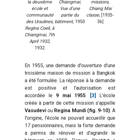
la deuxième
Chiangmai,
missions,
école et
Vue d'une
Chiang Mai
communauté
partie du
classe
, [1935-
des Ursulines,
bâtiment
, 1950
36]
Regina Coeli, à
Chiangmai, 7th
April 1932
,
1932
En 1955, une demande d'ouverture d'une
troisième maison de mission à Bangkok
a été formulée. La réponse à la demande
est positive et l'autorisation est
accordée le
9 mai 1955
.
[3]
L'école
créée à partir de cette mission s'appelle
Vasudevi
ou
Regina Mundi (fig. 9-10)
. A
l'origine, l'école ne pouvait accueillir que
17 pensionnaires, mais la forte demande
a permis de rénover et d'agrandir le