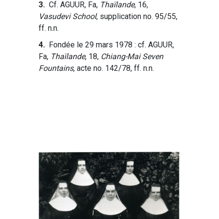
3.
Cf. AGUUR, Fa,
Thaïlande
, 16,
Vasudevi School
, supplication no. 95/55,
ff. n.n.
4.
Fondée le 29 mars 1978 : cf. AGUUR,
Fa,
Thaïlande
, 18,
Chiang-Mai Seven
Fountains
, acte no. 142/78, ff. n.n.