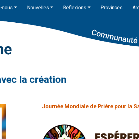
-nous
Nouvelles
Réflexions
Provinces
Ar
vec la création
Journée Mondiale de Prière pour la S