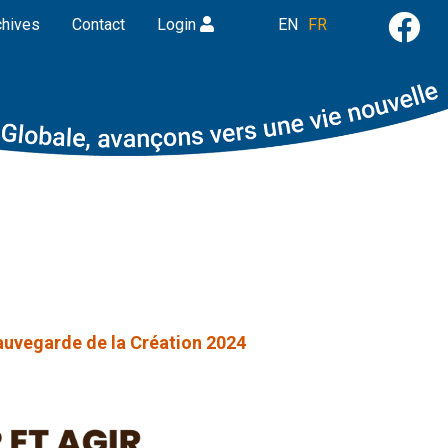
chives
Contact
Login
EN
FR
auvegarde de la Création 2024