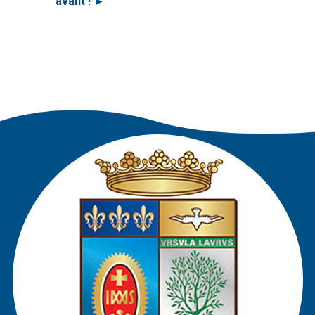
avant !
►