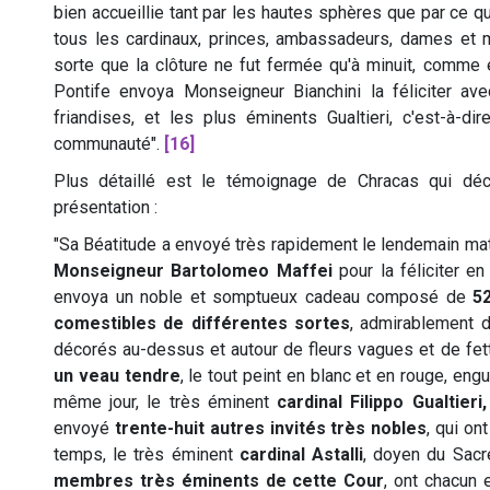
bien accueillie tant par les hautes sphères que par ce qu
tous les cardinaux, princes, ambassadeurs, dames et m
sorte que la clôture ne fut fermée qu'à minuit, comme e
Pontife envoya Monseigneur Bianchini la féliciter a
friandises, et les plus éminents Gualtieri, c'est-à-di
communauté".
[16]
Plus détaillé est le témoignage de Chracas qui déc
présentation :
"Sa Béatitude a envoyé très rapidement le lendemain ma
Monseigneur Bartolomeo Maffei
pour la féliciter e
envoya un noble et somptueux cadeau composé de
5
comestibles de différentes sortes
, admirablement 
décorés au-dessus et autour de fleurs vagues et de fet
un veau tendre
, le tout peint en blanc et en rouge, eng
même jour, le très éminent
cardinal Filippo Gualtie
envoyé
trente-huit autres invités très nobles
, qui on
temps, le très éminent
cardinal Astalli
, doyen du Sacr
membres très éminents de cette Cour
, ont chacun