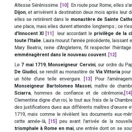
Altesse Sérénissime.
[10]
En route pour Rome, elles s'a
Dijon
, et arrivèrent à destination deux mois après leur 
elles se retirèrent dans le
monastère de Sainte Cathe
une place, mais elles durent attendre longtemps ; ce n'e
d'Innocent XI
[11]
leur accordant le
privilège de la c
toute l'Italie
. Laura mourut l'année précédente, laissant e
Mary Beatrix, reine d'Angleterre, fit respecter l'hérita
emménagèrent dans le nouveau couvent
.
[12]
Le
7 mai 1719
,
Monseigneur Cervini
, sur ordre du P
De Giudici
, se rendit au monastère de
Via Vittoria
pour 
un hôte d'une telle envergure.
[13]
Pour l'aménageme
Monseigneur Bartolomeo Massei
, maître de chambr
Sciarra
, hommes de confiance et de cérémonie,
[14
Clementina digne d'un roi, le tout aux frais de la Chamb
des justifications dues aux différents maîtres d'œuvre e
1719, mais comme le révèlent les documents eux-mêm
cette année-là,
[15]
peu avant l'arrivée de la nouvel
triomphale à Rome en mai
, une entrée dont on se sou