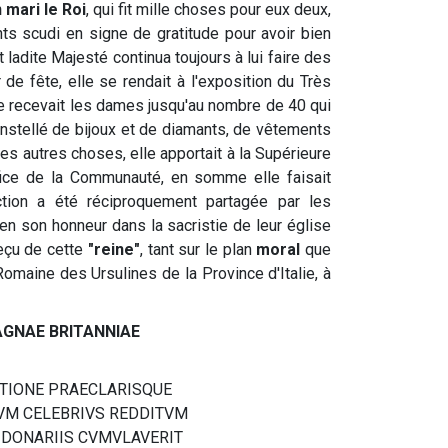
 mari le Roi
, qui fit mille choses pour eux deux,
ts scudi en signe de gratitude pour avoir bien
t ladite Majesté continua toujours à lui faire des
 de fête, elle se rendait à l'exposition du Très
lle recevait les dames jusqu'au nombre de 40 qui
 constellé de bijoux et de diamants, de vêtements
s autres choses, elle apportait à la Supérieure
fice de la Communauté, en somme elle faisait
tion a été réciproquement partagée par les
en son honneur dans la sacristie de leur église
reçu de cette
"reine"
, tant sur le plan
moral
que
Romaine des Ursulines de la Province d'Italie, à
AGNAE BRITANNIAE
TIONE PRAECLARISQUE
VM CELEBRIVS REDDITVM
E DONARIIS CVMVLAVERIT