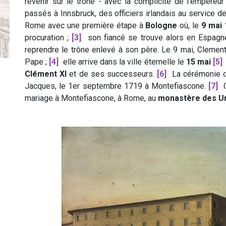
revenir sur le trône - avec la complicité de l'empereur
passés à Innsbruck, des officiers irlandais au service d
Rome avec une première étape à
Bologne
où, le
9 mai
procuration ;
[3]
son fiancé se trouve alors en Espagne
reprendre le trône enlevé à son père. Le 9 mai, Clement
Pape ;
[4]
elle arrive dans la ville éternelle le
15 mai
[5]
Clément XI
et de ses successeurs.
[6]
La cérémonie de
Jacques, le 1er septembre 1719 à Montefiascone.
[7]
C
mariage à Montefiascone, à Rome, au
monastère des Urs