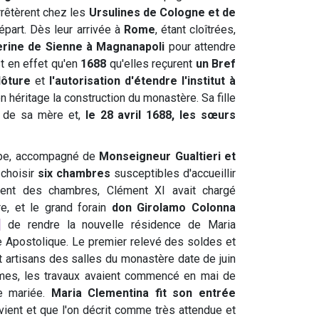
rrêtèrent chez les
Ursulines de Cologne et de
départ. Dès leur arrivée à
Rome
, étant cloîtrées,
rine de Sienne à Magnanapoli
pour attendre
st en effet qu'en
1688
qu'elles reçurent
un Bref
lôture
et
l'autorisation d'étendre l'institut à
n héritage la construction du monastère. Sa fille
ge de sa mère et,
le 28 avril 1688, les sœurs
ape, accompagné de
Monseigneur Gualtieri et
choisir
six chambres
susceptibles d'accueillir
nt des chambres, Clément XI avait chargé
e, et le grand forain
don Girolamo Colonna
]
de rendre la nouvelle résidence de Maria
re Apostolique. Le premier relevé des soldes et
t artisans des salles du monastère date de juin
es, les travaux avaient commencé en mai de
le mariée.
Maria Clementina fit son entrée
vient et que l'on décrit comme très attendue et