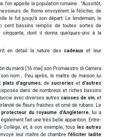
e l'on appelle la population romaine : "Aussitôt,
essieurs de Rome envoyèrent la féliciter, de
lle le fut jusqu'à son départ. Le lendemain, le
vec cent bassins remplis de toutes sortes de
re cinquante, dont il donna quelques-uns à la
rit en détail la nature des
cadeaux
et leur
tin du mardi [16 mai] son Promaestro di Camera
n son nom ; Peu après, le maître de maison lui
2 plats d'agrumes
, de
sucreries
et
d'autres
disposés dans de nombreux et riches bassins
tuccie avec diverses autres
caisses de vin
, et
uirlandé de fleurs fraîches et orné de rubans. Le
ri, protecteur du royaume d'Angleterre
, lui a
t également fait une très belle apparition. Entre-
é Collège, et, à son exemple, tous
les autres
 envoyé leur maître de chambre
féliciter ladite