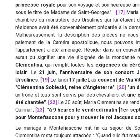
princesse royale
pour son voyage et son heureuse arriv
sous le titre de Madame de Saint-Georges".
.
[17]
Maria 
chambres du monastère des Ursulines qui lui étaient d
résidence avait été convenablement préparée à la deman
Malheureusement, la description des pièces ne nous
paiement de la Caméra apostolique, nous pouvons i
l'appartement a été aménagé. Résider dans un couven
aurait pu signifier une vie éloignée de la mondanité
Clementina
, qui remplit toutes les
exigences du cér
loisir
. Le
21 juin, l'anniversaire de son consort
Ursulines
.
[19]
Le lundi
17 juillet
, au
couvent de Via Vi
"Clémentina Sobieski, reine d'Angleterre"
,
[20]
"un d
un trône et tous sont servis par des chevaliers, et
une 
été chantée"
.
[22]
Le 30 août, Maria Clementina se rend 
Quirinal ;
[23]
"à 9 heures le vendredi matin [1er sep
pour Montefiascone pour y trouver le roi Jacques s
Le mariage à Montefiascone mit fin au séjour de So
Clementina resta toujours attachée : "Quand elle fut mar