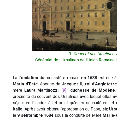
1.
Couvent des Ursulines v
Généralat des Ursulines de l'Union Romaine, h
La fondation
du monastère romain
en 1688
est due à 
Maria d'Este
, épouse de
Jacques II, roi d'Angleterr
mère
Laura Martinozzi
,
[9]
duchesse de Modène
.
proximité du couvent des Ursulines avec lequel elles av
séjour en Flandre, à tel point qu'elles souhaitèrent et
Italie
. Après avoir obtenu l'approbation du Pape,
six Urs
le
9 septembre 1684
sous la conduite de Mère
Marie-