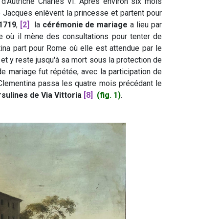
 d'Autriche Charles VI. Après environ six mois
e Jacques enlèvent la princesse et partent pour
 1719
,
[2]
la
cérémonie de mariage
a lieu par
 où il mène des consultations pour tenter de
ina part pour Rome où elle est attendue par le
et y reste jusqu'à sa mort sous la protection de
 mariage fut répétée, avec la participation de
lementina passa les quatre mois précédant le
ulines de Via Vittoria
[8]
(fig. 1)
.