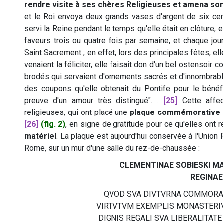
rendre visite à ses chères Religieuses et amena son
et le Roi envoya deux grands vases d'argent de six cen
servi la Reine pendant le temps qu'elle était en clôture, e
faveurs trois ou quatre fois par semaine, et chaque jour
Saint Sacrement ; en effet, lors des principales fêtes, e
venaient la féliciter, elle faisait don d'un bel ostensoir
brodés qui servaient d'ornements sacrés et d'innombrable
des coupons qu'elle obtenait du Pontife pour le béné
preuve d'un amour très distingué".
.
[25]
Cette affec
religieuses, qui ont placé une
plaque commémorative
[26]
(fig. 2)
, en signe de gratitude pour ce qu'elles ont 
matériel
. La plaque est aujourd'hui conservée à l'Union 
Rome, sur un mur d'une salle du rez-de-chaussée :
CLEMENTINAE SOBIESKI M
REGINAE
QVOD SVA DIVTVRNA COMMORA
VIRTVTVM EXEMPLIS MONASTERI
DIGNIS REGALI SVA LIBERALITAT