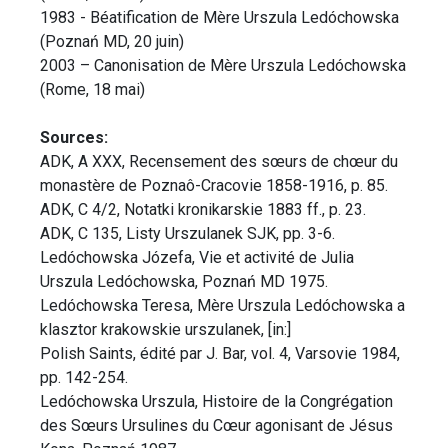
1983 - Béatification de Mère Urszula Ledóchowska
(Poznań MD, 20 juin)
2003 – Canonisation de Mère Urszula Ledóchowska
(Rome, 18 mai)
Sources:
ADK, A XXX, Recensement des sœurs de chœur du
monastère de Poznaô-Cracovie 1858-1916, p. 85.
ADK, C 4/2, Notatki kronikarskie 1883 ff., p. 23.
ADK, C 135, Listy Urszulanek SJK, pp. 3-6.
Ledóchowska Józefa, Vie et activité de Julia
Urszula Ledóchowska, Poznań MD 1975.
Ledóchowska Teresa, Mère Urszula Ledóchowska a
klasztor krakowskie urszulanek, [in:]
Polish Saints, édité par J. Bar, vol. 4, Varsovie 1984,
pp. 142-254.
Ledóchowska Urszula, Histoire de la Congrégation
des Sœurs Ursulines du Cœur agonisant de Jésus